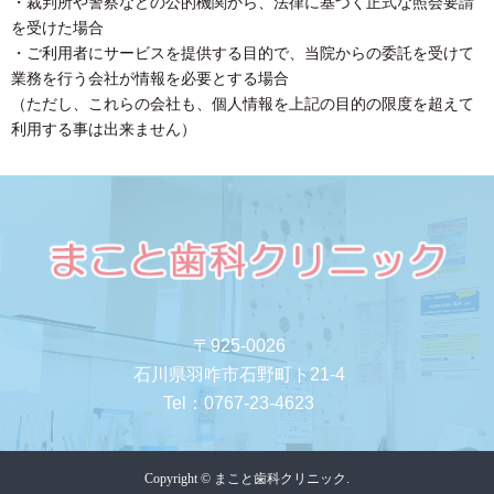
・裁判所や警察などの公的機関から、法律に基づく正式な照会要請
を受けた場合
・ご利用者にサービスを提供する目的で、当院からの委託を受けて
業務を行う会社が情報を必要とする場合
（ただし、これらの会社も、個人情報を上記の目的の限度を超えて
利用する事は出来ません）
〒925-0026
石川県羽咋市石野町ト21-4
Tel：
0767-23-4623
Copyright © まこと歯科クリニック.